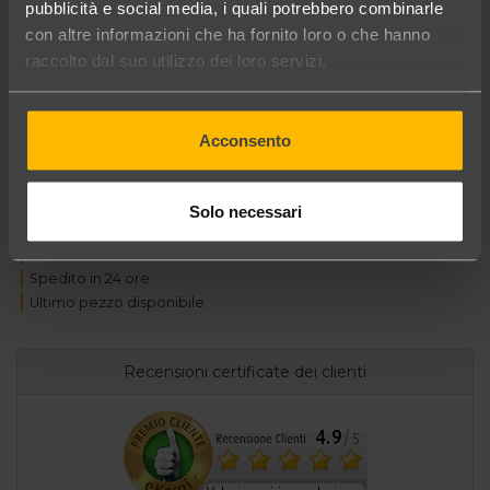
pubblicità e social media, i quali potrebbero combinarle
con altre informazioni che ha fornito loro o che hanno
raccolto dal suo utilizzo dei loro servizi.
18,95 €
in offerta a
Acconsento
risparmi 5,45 €
Akrapovic Porta USB in pelle 80 x 35 mm
Solo necessari
Nero
Sconto del 22%
Spedito in 24 ore
Ultimo pezzo disponibile
Recensioni certificate dei clienti