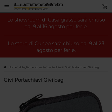
Lo showroom di Casalgrasso sarà chiuso
dal 9 al 16 agosto per ferie.
Lo store di Cuneo sarà chiuso dal 9 al 23
agosto per ferie.
Home
abbigliamento moto
portachiavi
Givi
Portachiavi Givi bag
Givi Portachiavi Givi bag