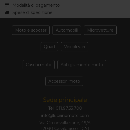
Modalità di pagamento
Spese di spedizione
Moto e scooter
Automobili
Microvetture
Quad
Veicoli vari
Caschi moto
Abbigliamento moto
Accessori moto
Sede principale
Tel. 011.97.55.700
Via Circonvallazione, 49/A
12030 Casalgrasso (CN)