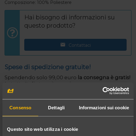
Composizione: 100% Poliestere
Hai bisogno di informazioni su
questo prodotto?
Contattaci
Spese di spedizione gratuite!
Spendendo solo 99,00 euro
la consegna è gratis!
In tutta Italia tramite corriere espresso
Consenso
Dettagli
Informazioni sui cookie
...potrebbe interessarti anche
Questo sito web utilizza i cookie