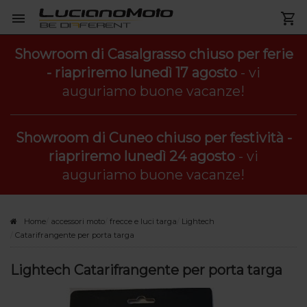
Showroom di Casalgrasso chiuso per ferie
- riapriremo lunedì 17 agosto
- vi
auguriamo buone vacanze!
Showroom di Cuneo chiuso per festività -
riapriremo lunedì 24 agosto
- vi
auguriamo buone vacanze!
Home
accessori moto
frecce e luci targa
Lightech
Catarifrangente per porta targa
Lightech Catarifrangente per porta targa