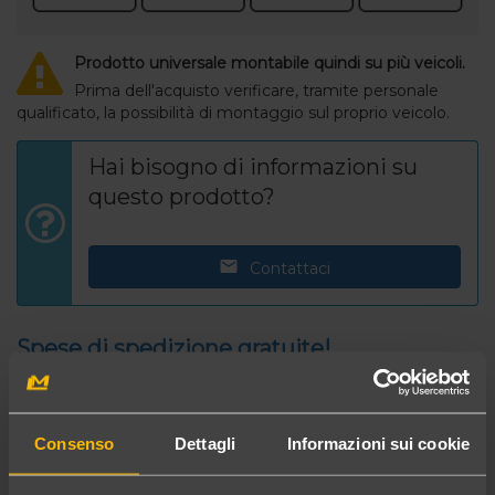
Prodotto universale montabile quindi su più veicoli.
Prima dell'acquisto verificare, tramite personale
qualificato, la possibilità di montaggio sul proprio veicolo.
Hai bisogno di informazioni su
questo prodotto?
Contattaci
Spese di spedizione gratuite!
Spendendo solo 99,00 euro
la consegna è gratis!
In tutta Italia tramite corriere espresso
Consenso
Dettagli
Informazioni sui cookie