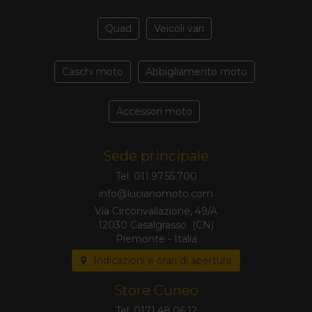
Quad
Veicoli vari
Caschi moto
Abbigliamento moto
Accessori moto
Sede principale
Tel. 011.97.55.700
Via Circonvallazione, 49/A
12030 Casalgrasso (CN)
Piemonte - Italia
Indicazioni e orari di apertura
Store Cuneo
Tel. 0171.48.06.12