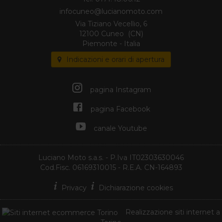
Via Tiziano Vecellio, 6
12100 Cuneo (CN)
Piemonte - Italia
Indicazioni e orari di apertura
pagina Instagram
pagina Facebook
canale Youtube
Luciano Moto s.a.s.
- P.Iva IT02303630046
Cod.Fisc. 06169310015 - R.E.A. CN-164893
Privacy
Dichiarazione cookies
Realizzazione siti internet
a