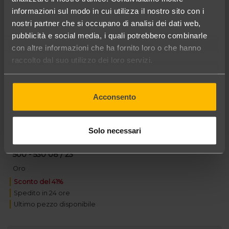
informazioni sul modo in cui utilizza il nostro sito con i
nostri partner che si occupano di analisi dei dati web,
pubblicità e social media, i quali potrebbero combinarle
con altre informazioni che ha fornito loro o che hanno
raccolto dal suo utilizzo dei loro servizi.
Acconsento
48,95 €
in offerta a
risparmi 33,40 €
Solo necessari
R
Lightech LEVD014 Leva freno a mano Yamaha T Max
500 - 530 08 / 23
Oro
Sconto del 41%
Spedito in 24 ore
Ultimo pezzo disponibile