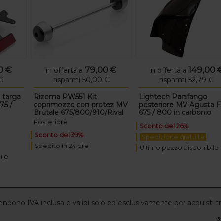
0 €
79,00 €
149,00 
in offerta a
in offerta a
€
risparmi 50,00 €
risparmi 52,79 €
 targa
Rizoma PW551 Kit
Lightech Parafango
75 /
coprimozzo con protez MV
posteriore MV Agusta F
Brutale 675/800/910/Rival
675 / 800 in carbonio
Posteriore
Sconto del 26%
Sconto del 39%
Spedizione gratuita
Spedito in 24 ore
Ultimo pezzo disponibile
ile
intendono IVA inclusa e validi solo ed esclusivamente per acquisti t