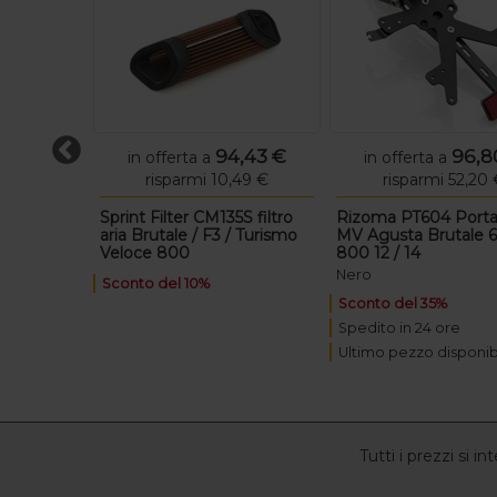
,03 €
94,43 €
96,8
in offerta a
in offerta a
89 €
risparmi 10,49 €
risparmi 52,20 
0
Sprint Filter CM135S filtro
Rizoma PT604 Porta
rsali
aria Brutale / F3 / Turismo
MV Agusta Brutale 6
7 mm
Veloce 800
800 12 / 14
Nero
Sconto del 10%
Sconto del 35%
Spedito in 24 ore
nibile
Ultimo pezzo disponib
Tutti i prezzi si 