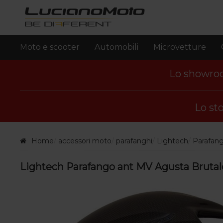
Moto e scooter
Automobili
Microvetture
Lo showroom
Lo sto
Home
accessori moto
parafanghi
Lightech
Parafang
Lightech Parafango ant MV Agusta Brutal