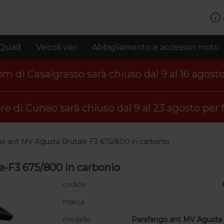
Quad
Veicoli vari
Abbigliamento e accessori moto
 di Casalgrasso sarà chiuso dal 9 al 16 agosto 
re di Cuneo sarà chiuso dal 9 al 23 agosto per f
o ant MV Agusta Brutale F3 675/800 in carbonio
e-F3 675/800 in carbonio
codice
marca
modello
Parafango ant MV Agusta 