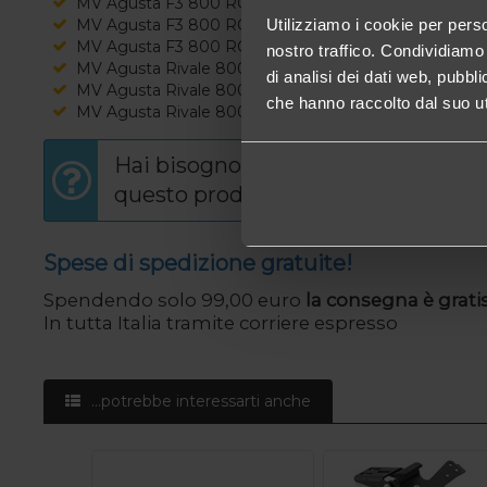
MV Agusta F3 800 RC Eas Abs
(MY 2018)
MV Agusta F3 800 RC Eas Abs
Utilizziamo i cookie per perso
(MY 2019)
MV Agusta F3 800 RC With Racing Kit Eas Abs
(MY 20
nostro traffico. Condividiamo 
MV Agusta Rivale 800 Eas Abs
(MY 2014)
di analisi dei dati web, pubbl
MV Agusta Rivale 800 Eas Abs
(MY 2015)
che hanno raccolto dal suo uti
MV Agusta Rivale 800 Eas Abs
(MY 2017)
Hai bisogno di informazioni su
questo prodotto?
Spese di spedizione gratuite!
Spendendo solo 99,00 euro
la consegna è gratis
In tutta Italia tramite corriere espresso
...potrebbe interessarti anche