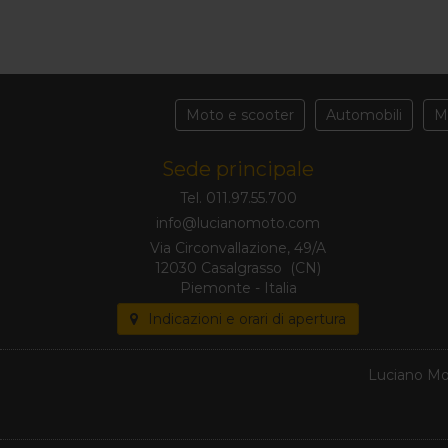
Moto e scooter
Automobili
M
Sede principale
Tel. 011.97.55.700
Via Circonvallazione, 49/A
12030 Casalgrasso (CN)
Piemonte - Italia
Indicazioni e orari di apertura
Luciano Mot