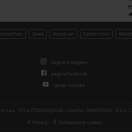
icrovetture
Quad
Veicoli vari
Caschi moto
Abbig
pagina Instagram
pagina Facebook
canale Youtube
o s.a.s.
- P.Iva IT02303630046
-
Cod.Fisc. 06169310015 - R.E.A.
Privacy
-
Dichiarazione cookies