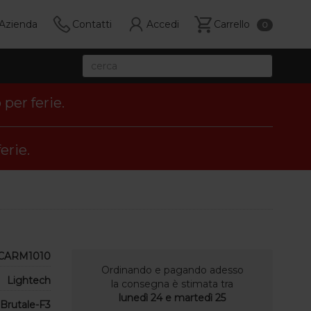
Azienda
Contatti
Accedi
Carrello
0
per ferie.
erie.
CARM1010
Ordinando e pagando adesso
Lightech
la consegna è stimata tra
lunedì 24 e martedì 25
Brutale-F3