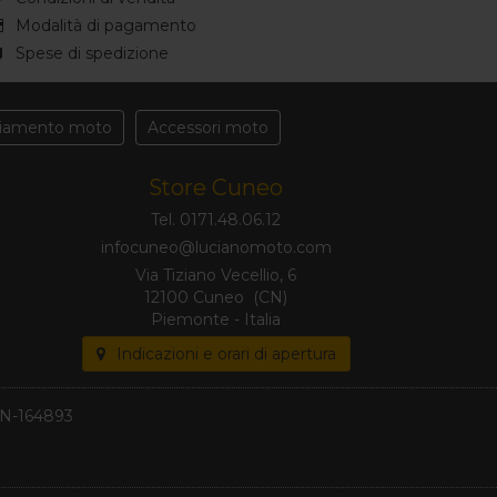
Modalità di pagamento
Spese di spedizione
liamento moto
Accessori moto
Store Cuneo
Tel. 0171.48.06.12
Via Tiziano Vecellio, 6
12100 Cuneo (CN)
Piemonte - Italia
Indicazioni e orari di apertura
 CN-164893