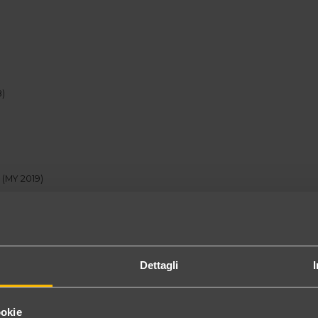
8)
s
(MY 2019)
Dettagli
ookie