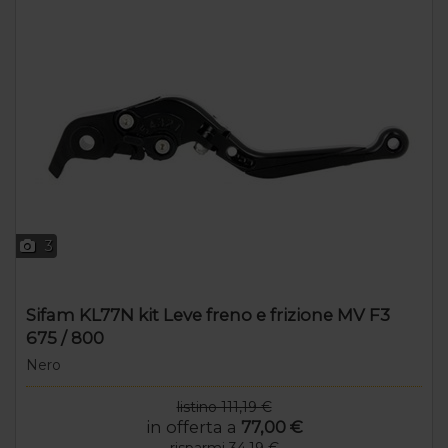
3
Sifam KL77N kit Leve freno e frizione MV F3
675 / 800
Nero
listino 111,19 €
in offerta a
77,00 €