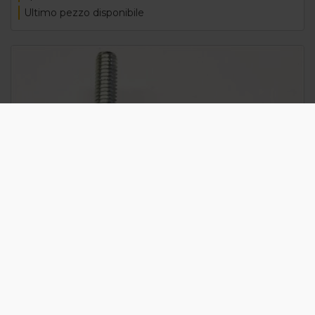
Ultimo pezzo disponibile
4
Lightech KTM205 Contrappesi Suzuki GSR 600
/ 750 GSX R 600-750 00/05