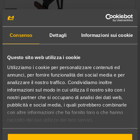
1
Lightech KT107 Porta targa KTM RC 125 / 200/
Consenso
Dettagli
Informazioni sui cookie
390 17 / 19 regolabile
Nero
Questo sito web utilizza i cookie
listino 157,87 €
Utilizziamo i cookie per personalizzare contenuti ed
in offerta a
142,08 €
annunci, per fornire funzionalità dei social media e per
risparmi 15,79 €
analizzare il nostro traffico. Condividiamo inoltre
informazioni sul modo in cui utilizza il nostro sito con i
Sconto del 10%
nostri partner che si occupano di analisi dei dati web,
Spedizione gratuita
pubblicità e social media, i quali potrebbero combinarle
Spedito in 24 ore
con altre informazioni che ha fornito loro o che hanno
Ultimo pezzo disponibile
raccolto dal suo utilizzo dei loro servizi.