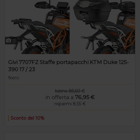
1
Givi 7707FZ Staffe portapacchi KTM Duke 125-
390 17 / 23
Nero
listino 85,50 €
in offerta a
76,95 €
risparmi 8,55 €
Sconto del 10%