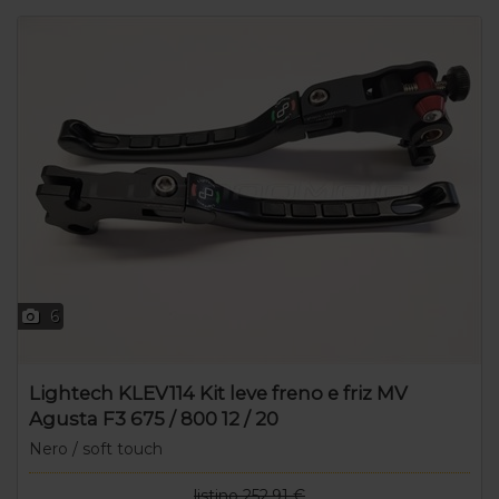
6
Lightech KLEV114 Kit leve freno e friz MV
Agusta F3 675 / 800 12 / 20
Nero / soft touch
listino 252,91 €