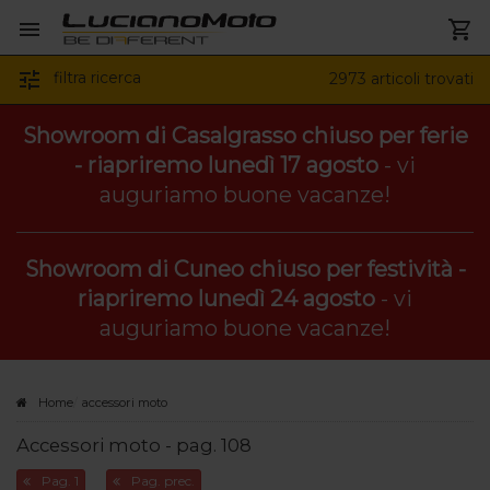
Filtri di ricerca
Specifico per moto
filtra ricerca
2973 articoli trovati
Showroom di Casalgrasso chiuso per ferie
- riapriremo lunedì 17 agosto
- vi
auguriamo buone vacanze!
Tipologia
Showroom di Cuneo chiuso per festività -
riapriremo lunedì 24 agosto
- vi
Fascia di prezzo
auguriamo buone vacanze!
da
a
Marca
Home
accessori moto
Accessori moto - pag. 108
Pag. 1
Pag. prec.